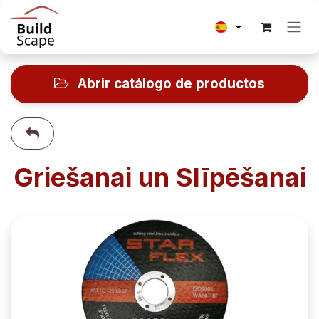
Ir al contenido
Abrir catálogo de productos
Griešanai un Slīpēšanai