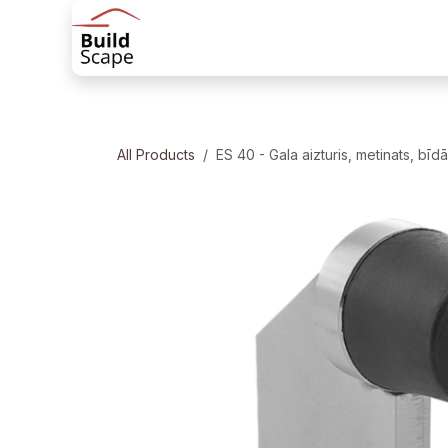
Skip to Content
Sākums
Produkti
Margu risinājum
All Products
ES 40 - Gala aizturis, metinats, bī