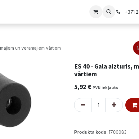
i
Vārtu risinājumi
+371 
dāmajiem un veramajiem vārtiem
ES 40 - Gala aizturis,
vārtiem
5,92
€
PVN iekļauts
Produkta kods:
1700083