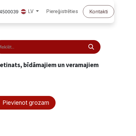
Piereģistrēties
Kontakti
LV
24500039
 metinats, bīdāmajiem un veramajiem
Pievienot grozam