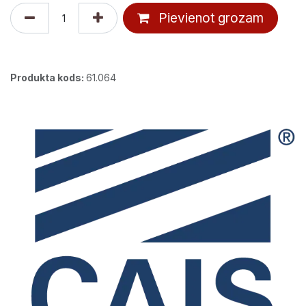
Pievienot grozam
Produkta kods:
61.064