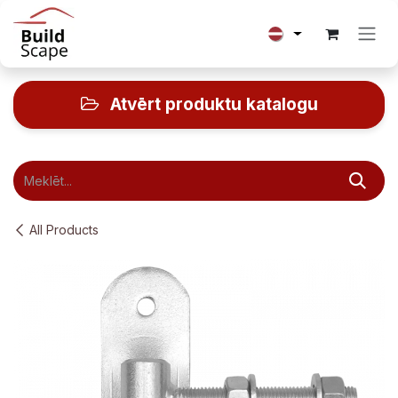
Skip to Content
Atvērt produktu katalogu
All Products