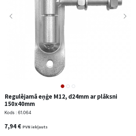
Regulējamā eņģe M12, d24mm ar plāksni
150x40mm
Kods : 61.064
7,94
€
PVN iekļauts