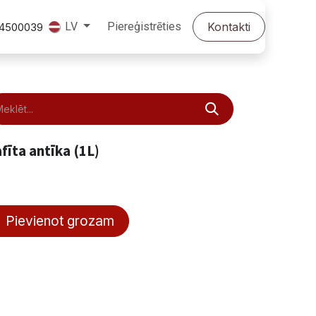
Piereģistrēties
Kontakti
LV
24500039
afīta antīka (1L)
Pievienot grozam