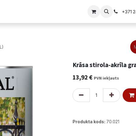
i
Vārtu risinājumi
+371 
L)
Krāsa stirola-akrīla gr
13,92
€
PVN iekļauts
Produkta kods:
70.021