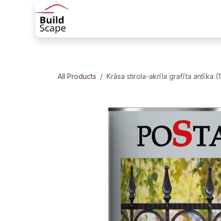
Skip to Content
Sākums
Produkti
Margu risinājum
All Products
Krāsa stirola-akrīla grafīta antīka (1