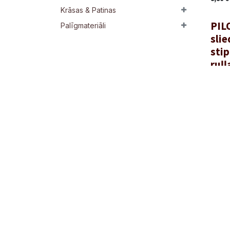
Krāsas & Patinas
PIL
Palīgmateriāli
sli
stip
ruļļ
4,86
€