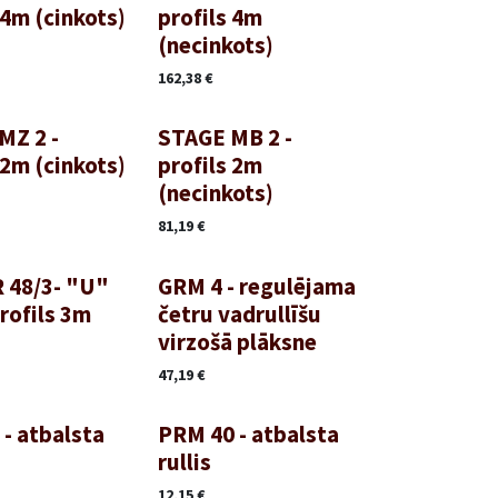
 4m (cinkots)
profils 4m
(necinkots)
162,38
€
MZ 2 -
STAGE MB 2 -
 2m (cinkots)
profils 2m
(necinkots)
81,19
€
 48/3- "U"
GRM 4 - regulējama
rofils 3m
četru vadrullīšu
virzošā plāksne
47,19
€
- atbalsta
PRM 40 - atbalsta
rullis
12,15
€