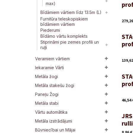
prof
max)
Bīdāmiem vārtiem līdz 13.5m (L)
Furnitūra teleskopiskiem
279,2
bīdāmiem vārtiem
Piederumi
STA
Bīdāmo vārtu komplekts
Stiprināmi pie zemes profili un
prof
ruļļi
Veramiem vārtiem
139,6
Iekaramie Vārti
STA
Metāla žogi
prof
Metāla stakešu žogi
Paneļu Žogi
46,54
Metāla stabi
Vārtu automātika
JRS 
Metāla izstrādājumi
rull
Būvniecībai un Mājai
8,86
€