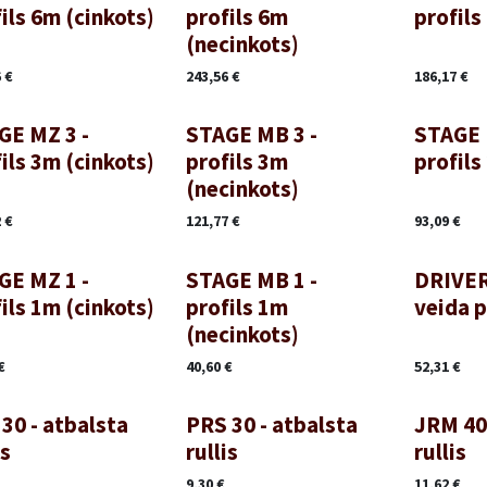
ils 6m (cinkots)
profils 6m
profils
(necinkots)
6
€
243,56
€
186,17
€
GE MZ 3 -
STAGE MB 3 -
STAGE 
ils 3m (cinkots)
profils 3m
profils
(necinkots)
2
€
121,77
€
93,09
€
GE MZ 1 -
STAGE MB 1 -
DRIVER
ils 1m (cinkots)
profils 1m
veida p
(necinkots)
€
40,60
€
52,31
€
30 - atbalsta
PRS 30 - atbalsta
JRM 40 
is
rullis
rullis
9,30
€
11,62
€