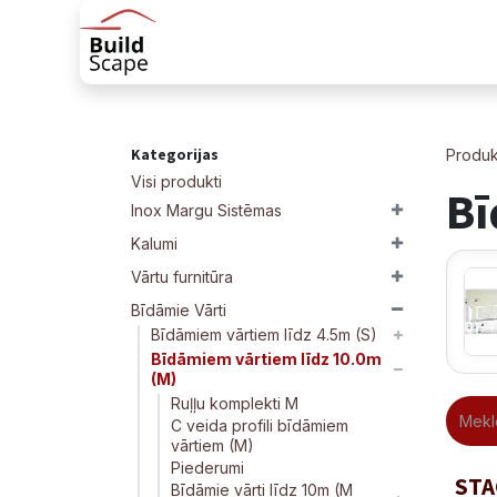
Skip to Content
Sākums
Produkti
Margu risinājum
Kategorijas
Produk
Visi produkti
Bī
Inox Margu Sistēmas
Kalumi
Vārtu furnitūra
Bīdāmie Vārti
Bīdāmiem vārtiem līdz 4.5m (S)
Bīdāmiem vārtiem līdz 10.0m
(M)
Ruļļu komplekti M
C veida profili bīdāmiem
vārtiem (M)
Piederumi
STA
Bīdāmie vārti līdz 10m (M