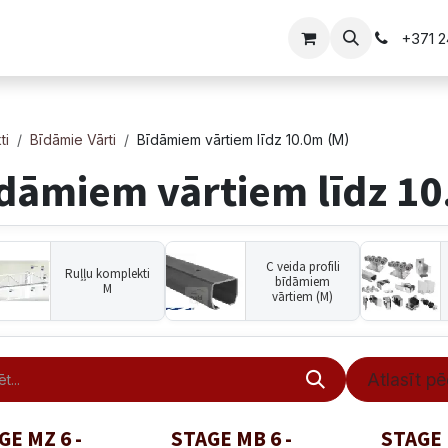
i
Vārtu risinājumi
+371 
ti
Bīdāmie Vārti
Bīdāmiem vārtiem līdz 10.0m (M)
dāmiem vārtiem līdz 10
C veida profili
Ruļļu komplekti
bīdāmiem
M
vārtiem (M)
Atlasīt pē
GE MZ 6 -
STAGE MB 6 -
STAGE 