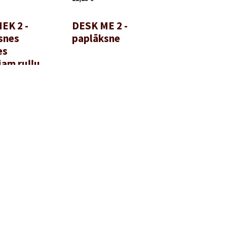
EK 2 -
DESK ME 2 -
snes
paplāksne
es
jam ruļļu
m
6,59
€