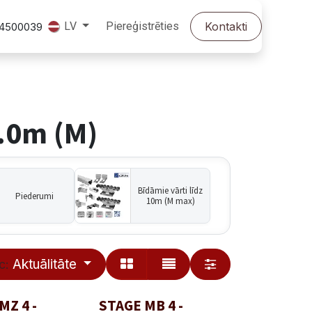
Piereģistrēties
Kontakti
LV
24500039
.0m (M)
Bīdāmie vārti līdz
Piederumi
10m (M max)
Aktuālitāte
c:
MZ 4 -
STAGE MB 4 -