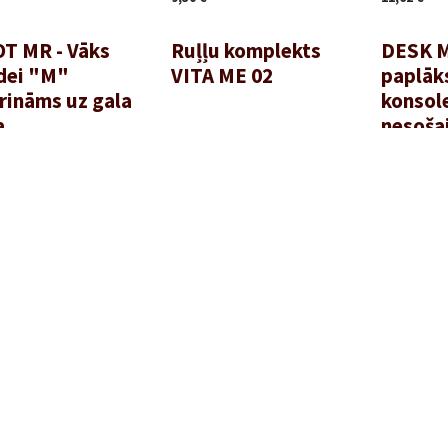
OT MR - Vāks
Ruļļu komplekts
DESK M
edei "M"
VITA ME 02
paplāk
rināms uz gala
konsol
a
nesoša
bloka
243,16
€
6,59
€
1
2
3