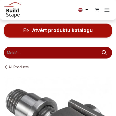
Skip to Content
Atvērt produktu katalogu
All Products