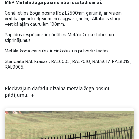
MEP Metāla žoga posms ātrai uzstādīšanai.
Cenā ietilps žoga posms līdz L2500mm garumā, ar visiem
vertikālajiem korķīšiem, no augšas (melni). Attālums starp
vertikālajām caurulēm 100mm.
Papildus iespējams iegādāties Metāla žogu stabus un
stiprinājumus.
Metāla žoga caurules ir cinkotas un pulverkrāsotas.
Standarta RAL krāsas : RAL6005, RAL7016, RAL8017, RAL8019,
RAL9005.
Piedāvājam dažādu dizaina metāla žoga posmu
pildījumu. ↓