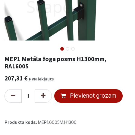
MEP1 Metāla žoga posms H1300mm,
RAL6005
207,31
€
PVN iekļauts
Pievienot grozam
Produkta kods:
MEP1.6005M.H1300