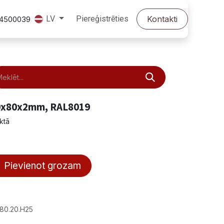
Piereģistrēties
Kontakti
LV
24500039
80x80x2mm, RAL8019
ktā
Pievienot grozam
80.20.H25