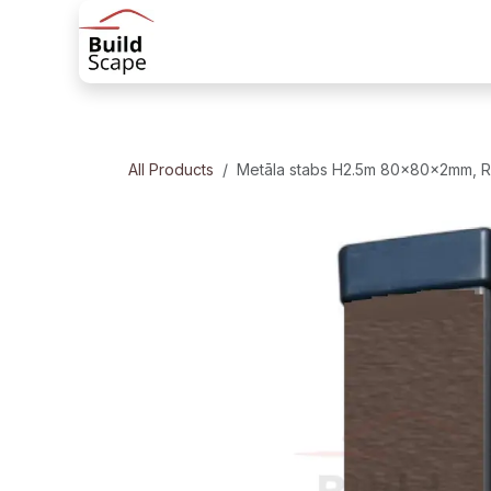
Skip to Content
Sākums
Produkti
Margu risinājum
All Products
Metāla stabs H2.5m 80x80x2mm, 