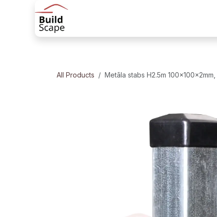
Skip to Content
Sākums
Produkti
Margu risinājum
All Products
Metāla stabs H2.5m 100x100x2mm, 