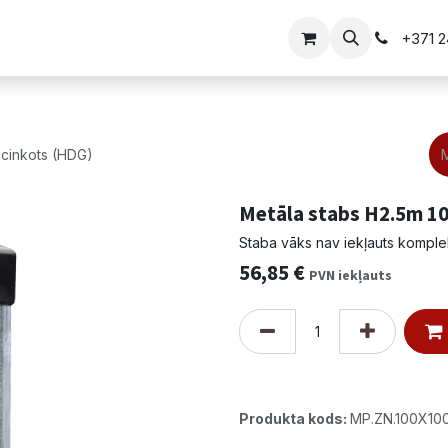
i
Vārtu risinājumi
+371 
cinkots (HDG)
Metāla stabs H2.5m 1
Staba vāks nav iekļauts komple
56,85
€
PVN iekļauts
Produkta kods:
MP.ZN.100X100