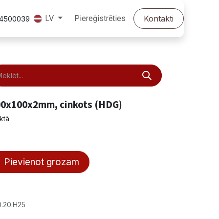
Piereģistrēties
Kontakti
LV
24500039
00x100x2mm, cinkots (HDG)
ktā
Pievienot grozam
.20.H25