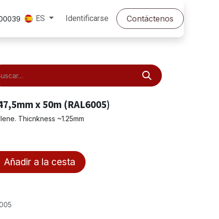
Identificarse
Contáctenos
ES
500039
47,5mm x 50m (RAL6005)
pylene. Thicnkness ~1.25mm
Añadir a la cesta
6005