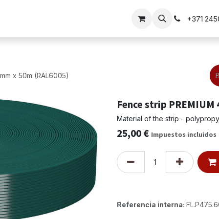
barandilla
Soluciones para puertas
+371 24
5mm x 50m (RAL6005)
Fence strip PREMIUM 
Material of the strip - polypro
25,00
€
Impuestos incluidos
Referencia interna:
FL.P475.