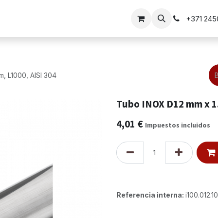
barandilla
Soluciones para puertas
+371 24
, L1000, AISI 304
Tubo INOX D12 mm x 1.
4,01
€
Impuestos incluidos
Referencia interna:
i100.012.10