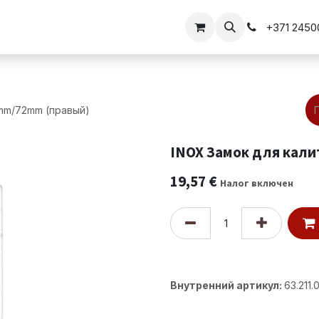
перил
Решения для воротi
+371 2450
0mm/72mm (правый)
INOX Замок для кал
19,57
€
Налог включен
Внутренний артикул:
63.211.