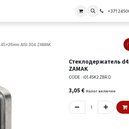
перил
Решения для воротi
+371 2450
45x26mm AISI 304 ZAMAK
Стеклодержатель d42
ZAMAK
CODE : i01.45K2.ZBR.D
3,05
€
Налог включен