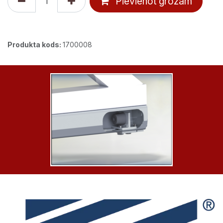
Pievienot grozam
Produkta kods:
1700008