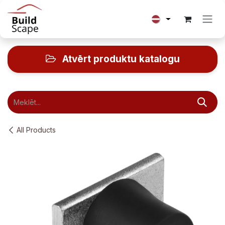
Skip to Content
Atvērt produktu katalogu
All Products