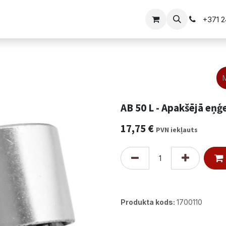
i
Vārtu risinājumi
+371 
AB 50 L - Apakšējā eņģe
17,75
€
PVN iekļauts
Produkta kods:
1700110