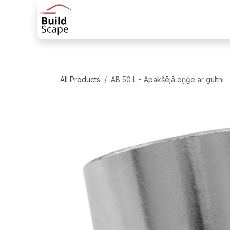
Skip to Content
Sākums
Produkti
Margu risinājum
All Products
AB 50 L - Apakšējā eņģe ar gultni