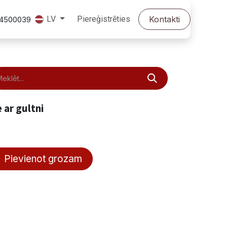
Piereģistrēties
Kontakti
LV
24500039
 ar gultni
Pievienot grozam