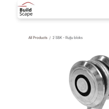
Skip to Content
Sākums
Produkti
Margu risinājum
All Products
2 SBK - Ruļļu bloks