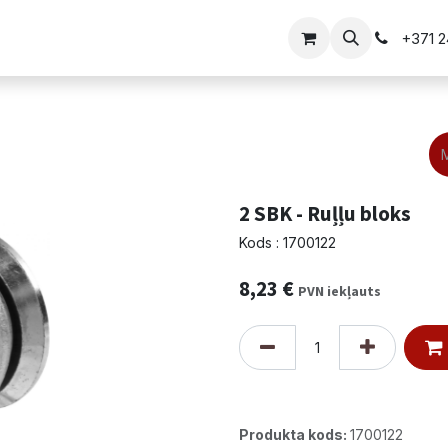
i
Vārtu risinājumi
+371 
2 SBK - Ruļļu bloks
Kods : 1700122
8,23
€
PVN iekļauts
Produkta kods:
1700122