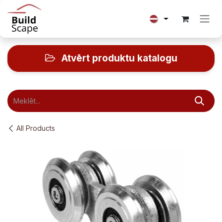
Skip to Content
Atvērt produktu katalogu
All Products