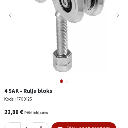
4 SAK - Ruļļu bloks
Kods : 1700125
22,86
€
PVN iekļauts