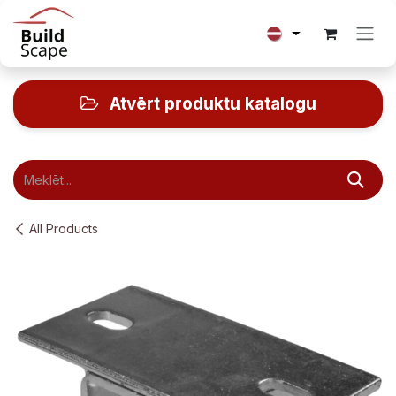
Skip to Content
Atvērt produktu katalogu
All Products