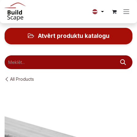
Skip to Content
Atvērt produktu katalogu
All Products