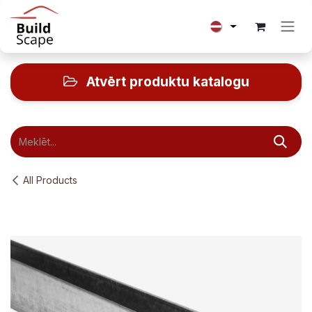
Skip to Content
Atvērt produktu katalogu
All Products