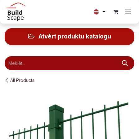
Skip to Content
Atvērt produktu katalogu
All Products