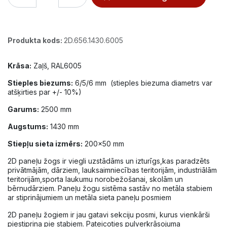
Produkta kods:
2D.656.1430.6005
Krāsa:
Zaļš, RAL6005
Stieples biezums:
6/5/6 mm (stieples biezuma diametrs var
atšķirties par +/- 10%)
Garums:
2500 mm
Augstums:
1430 mm
Stiepļu sieta izmērs:
200x50 mm
2D paneļu žogs ir viegli uzstādāms un izturīgs,kas paradzēts
privātmājām, dārziem, lauksaimniecības teritorijām, industriālām
teritorijām,sporta laukumu norobežošanai, skolām un
bērnudārziem. Paneļu žogu sistēma sastāv no metāla stabiem
ar stiprinājumiem un metāla sieta paneļu posmiem
2D paneļu žogiem ir jau gatavi sekciju posmi, kurus vienkārši
piestiprina pie stabiem. Pateicoties pulverkrāsojuma