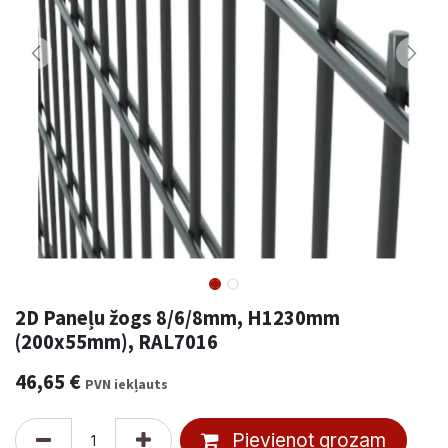
2D Paneļu žogs 8/6/8mm, H1230mm
(200x55mm), RAL7016
46,65
€
PVN iekļauts
Pievienot grozam