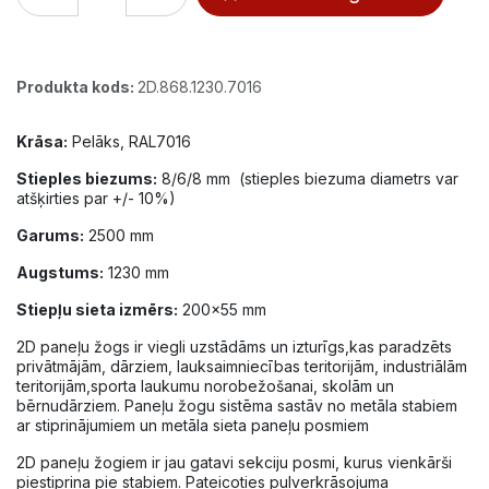
Produkta kods:
2D.868.1230.7016
Krāsa:
Pelāks, RAL7016
Stieples biezums:
8/6/8 mm (stieples biezuma diametrs var
atšķirties par +/- 10%)
Garums:
2500 mm
Augstums:
1230 mm
Stiepļu sieta izmērs:
200x55 mm
2D paneļu žogs ir viegli uzstādāms un izturīgs,kas paradzēts
privātmājām, dārziem, lauksaimniecības teritorijām, industriālām
teritorijām,sporta laukumu norobežošanai, skolām un
bērnudārziem. Paneļu žogu sistēma sastāv no metāla stabiem
ar stiprinājumiem un metāla sieta paneļu posmiem
2D paneļu žogiem ir jau gatavi sekciju posmi, kurus vienkārši
piestiprina pie stabiem. Pateicoties pulverkrāsojuma