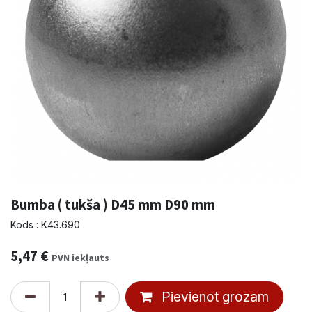
Bumba ( tukša ) D45 mm D90 mm
Kods : K43.690
5,47
€
PVN iekļauts
Pievienot grozam