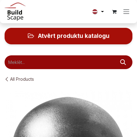
Skip to Content
Atvērt produktu katalogu
All Products