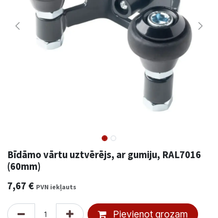
Bīdāmo vārtu uztvērējs, ar gumiju, RAL7016
(60mm)
7,67
€
PVN iekļauts
Pievienot grozam