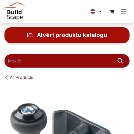
Skip to Content
Atvērt produktu katalogu
All Products