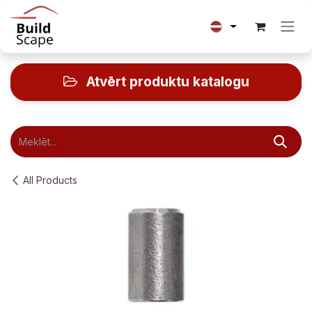
Skip to Content
Atvērt produktu katalogu
All Products