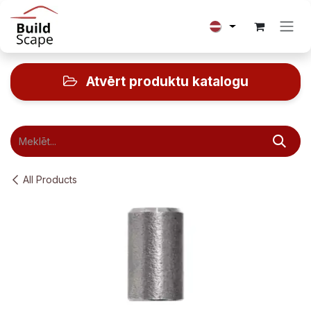
Skip to Content
Atvērt produktu katalogu
All Products