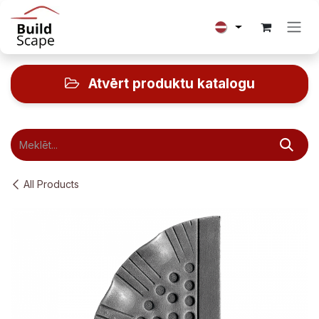
Skip to Content
Atvērt produktu katalogu
All Products