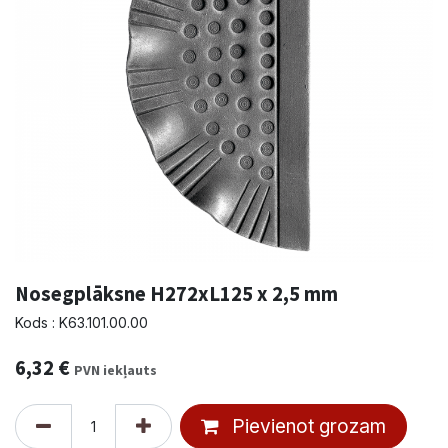
Nosegplāksne H272xL125 x 2,5 mm
Kods : K63.101.00.00
6,32
€
PVN iekļauts
Pievienot grozam