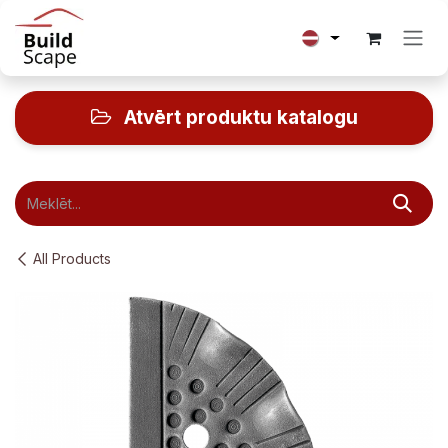
Skip to Content
Atvērt produktu katalogu
All Products