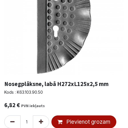
Nosegplāksne, labā H272xL125x2,5 mm
Kods : K63.103.90.50
6,82
€
PVN iekļauts
Pievienot grozam