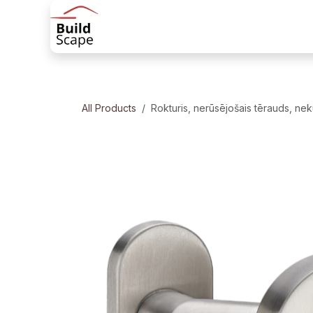
Skip to Content
Sākums
Produkti
Margu risinājum
All Products
Rokturis, nerūsējošais tērauds, nek