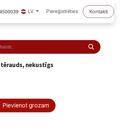
Piereģistrēties
Kontakti
LV
24500039
 tērauds, nekustīgs
Pievienot grozam