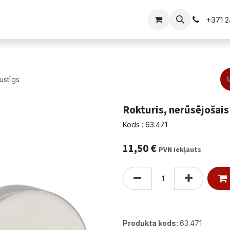
i
Vārtu risinājumi
+371 
ustīgs
Rokturis, nerūsējošais
Kods : 63.471
11,50
€
PVN iekļauts
Produkta kods:
63.471