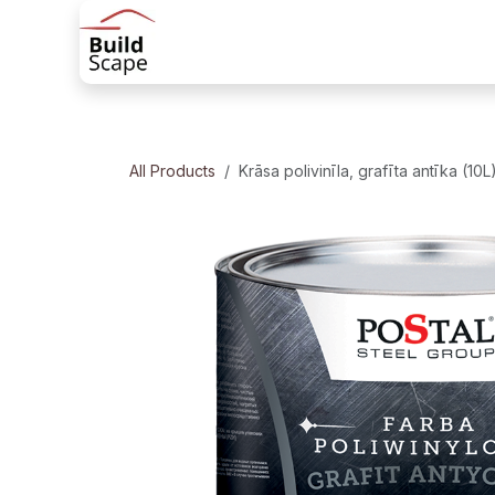
Skip to Content
Sākums
Produkti
Margu risinājum
All Products
Krāsa polivinīla, grafīta antīka (10L