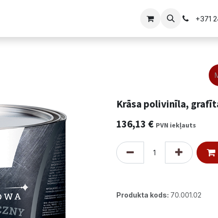
i
Vārtu risinājumi
+371 
)
Krāsa polivinīla, grafī
136,13
€
PVN iekļauts
Produkta kods:
70.001.02