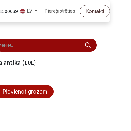
Piereģistrēties
Kontakti
LV
24500039
ta antīka (10L)
Pievienot grozam