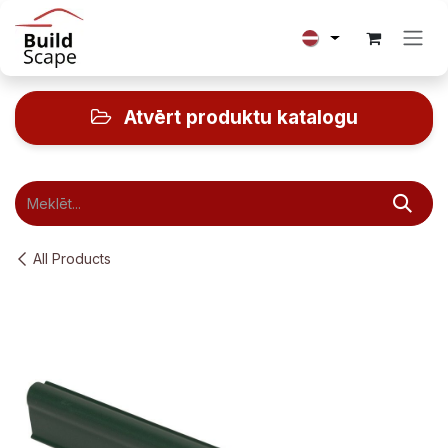
Skip to Content
Atvērt produktu katalogu
All Products