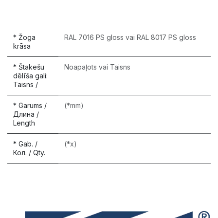
* Žoga
RAL 7016 PS gloss
vai
RAL 8017 PS gloss
krāsa
* Štakešu
Noapaļots
vai
Taisns
dēlīša gali:
Taisns /
* Garums /
(*mm)
Длина /
Length
* Gab. /
(*x)
Кол. / Qty.