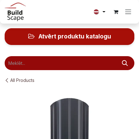
Skip to Content
Atvērt produktu katalogu
All Products