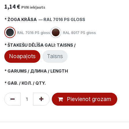
1,14
€
PVN iekļauts
* ŽOGA KRĀSA
— RAL 7016 PS GLOSS
RAL 7016 PS gloss
RAL 8017 PS gloss
* ŠTAKEŠU DĒLĪŠA GALI: TAISNS /
Noapaļots
Taisns
* GARUMS / ДЛИНА / LENGTH
* GAB. / КОЛ. / QTY.
Pievienot grozam