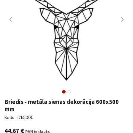
Briedis - metāla sienas dekorācija 600x500
mm
Kods : D14.000
44,67
€
PVN iekļauts