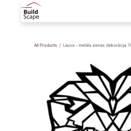
Skip to Content
Sākums
Produkti
Margu risinājum
All Products
Lauva - metāla sienas dekorācija 