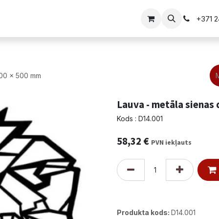
i
Vārtu risinājumi
+371 
700 x 500 mm
Lauva - metāla sienas 
Kods : D14.001
58,32
€
PVN iekļauts
Produkta kods:
D14.001