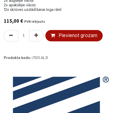
2x augšējie vāciņi
2x apakšējie vāciņi
12x skrūves uzstādīšanai loga rāmī
115,00
€
PVN iekļauts
Pievienot grozam
Produkta kods:
i.1100.AL.R