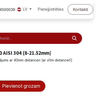
Piereģistrēties
Kontakti
LV
24500039
0 AISI 304 (8-21.52mm)
jums ar 40mm distanceri (ar vītni distancerī)
Pievienot grozam