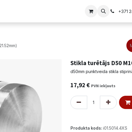
i
Vārtu risinājumi
+371 
-21.52mm)
Stikla turētājs D50 M1
d50mm punktveida stikla stiprinā
17,92
€
PVN iekļauts
Produkta kods:
i01.5014.4XS