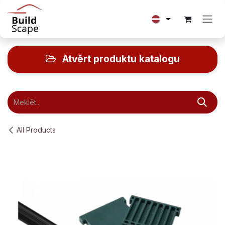
Skip to Content
Atvērt produktu katalogu
All Products