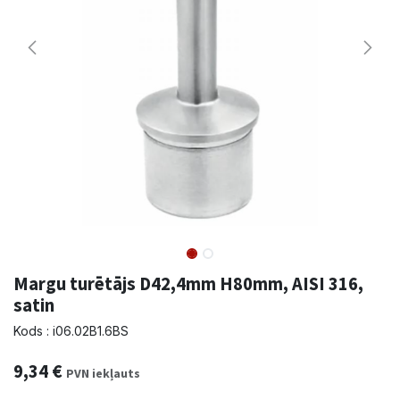
Margu turētājs D42,4mm H80mm, AISI 316,
satin
Kods : i06.02B1.6BS
9,34
€
PVN iekļauts