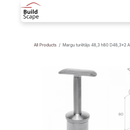
Skip to Content
Sākums
Produkti
Margu risinājum
All Products
Margu turētājs 48,3 h80 D48,3x2 A