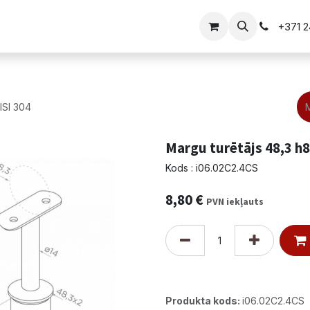
i
Vārtu risinājumi
+371 
ISI 304
Margu turētājs 48,3 h8
Kods : i06.02C2.4CS
8,80
€
PVN iekļauts
Produkta kods:
i06.02C2.4CS