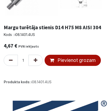
Margu turētāja stienis D14 H75 M8 AISI 304
Kods : i08.1401.4US
4,67
€
PVN iekļauts
Pievienot grozam
Produkta kods:
i08.1401.4US