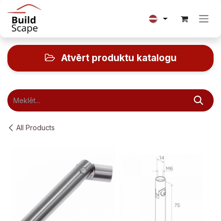
Skip to Content
Atvērt produktu katalogu
All Products