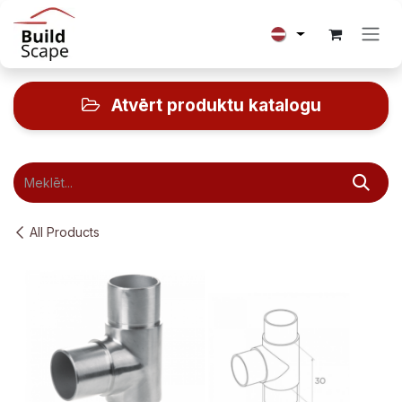
Skip to Content
Atvērt produktu katalogu
All Products