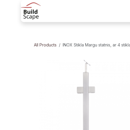
Skip to Content
Sākums
Produkti
Margu risinājum
All Products
INOX Stikla Margu statnis, ar 4 sti