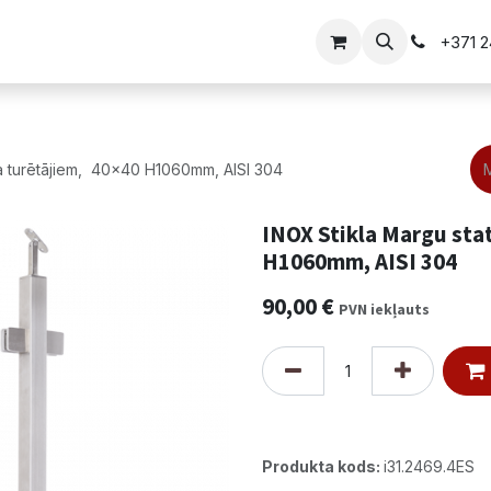
i
Vārtu risinājumi
+371 
kla turētājiem, 40x40 H1060mm, AISI 304
INOX Stikla Margu stat
H1060mm, AISI 304
90,00
€
PVN iekļauts
Produkta kods:
i31.2469.4ES