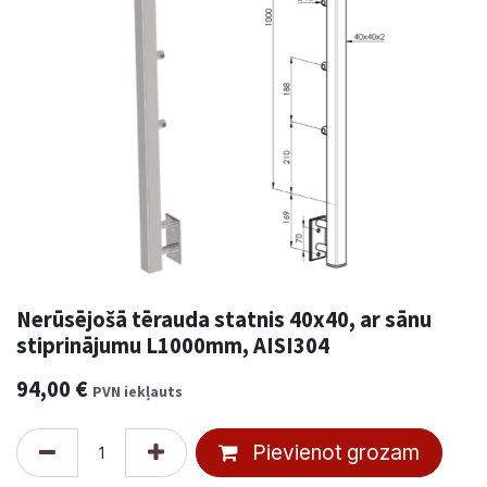
Nerūsējošā tērauda statnis 40x40, ar sānu
stiprinājumu L1000mm, AISI304
94,00
€
PVN iekļauts
Pievienot grozam