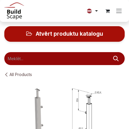
Skip to Content
Atvērt produktu katalogu
All Products