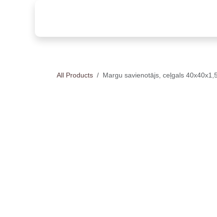
Skip to Content
Sākums
Produkti
Marg
All Products
Margu savienotājs, ceļgals 40x40x