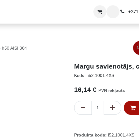
u risinājumi
Vārtu risinājumi
+371 
1,5 h50 AISI 304
Margu savienotājs, ceļ
Kods : i52.1001.4XS
16,14
€
PVN iekļauts
Produkta kods:
i52.1001.4XS