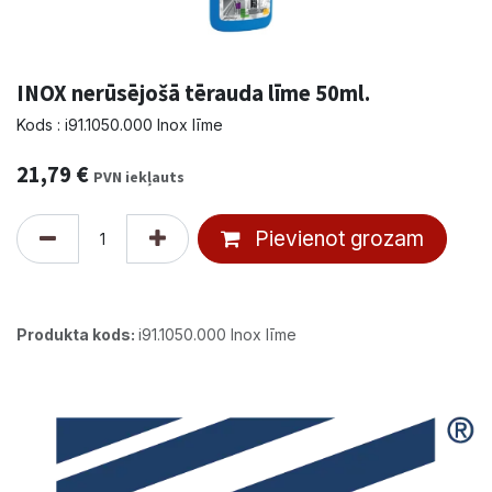
INOX nerūsējošā tērauda līme 50ml.
Kods : i91.1050.000 Inox līme
21,79
€
PVN iekļauts
Pievienot grozam
Produkta kods:
i91.1050.000 Inox līme