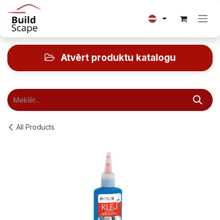
Skip to Content
Atvērt produktu katalogu
All Products