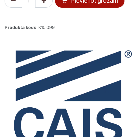
Pievienot grozam
Produkta kods:
K10.099