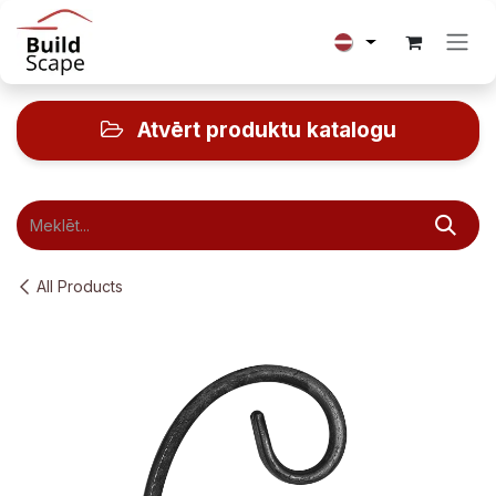
Skip to Content
Atvērt produktu katalogu
All Products