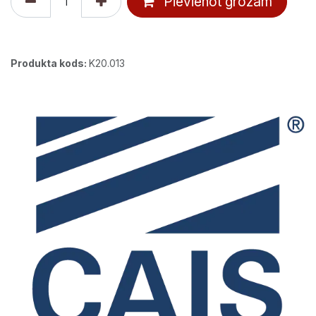
Pievienot grozam
Produkta kods:
K20.013