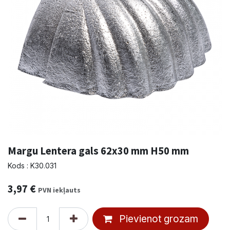
Margu Lentera gals 62x30 mm H50 mm
Kods : K30.031
3,97
€
PVN iekļauts
Pievienot grozam