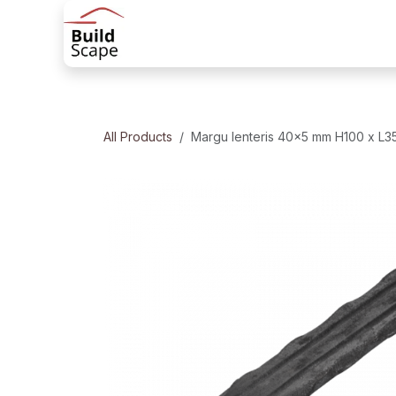
Skip to Content
Sākums
Produkti
Margu risinājum
All Products
Margu lenteris 40x5 mm H100 x L