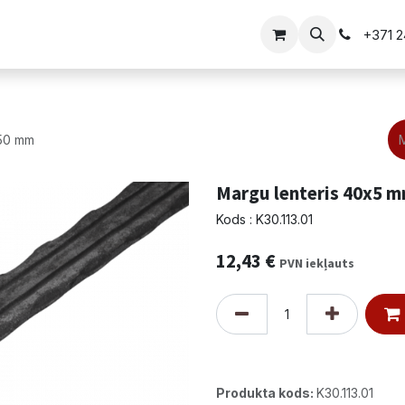
i
Vārtu risinājumi
+371 
350 mm
Margu lenteris 40x5 
Kods : K30.113.01
12,43
€
PVN iekļauts
Produkta kods:
K30.113.01