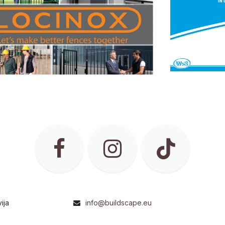
ija
info@buildscape.eu