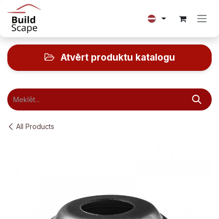
Skip to Content
Atvērt produktu katalogu
All Products