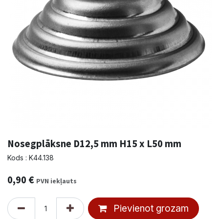
Nosegplāksne D12,5 mm H15 x L50 mm
Kods : K44.138
0,90
€
PVN iekļauts
Pievienot grozam